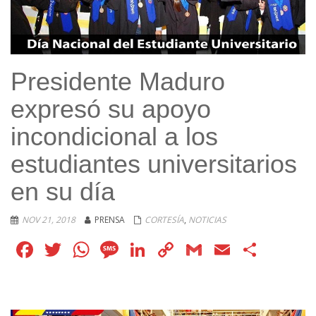
Presidente Maduro
expresó su apoyo
incondicional a los
estudiantes universitarios
en su día
NOV 21, 2018
PRENSA
CORTESÍA
,
NOTICIAS
Facebook
Twitter
WhatsApp
Message
LinkedIn
Copy
Gmail
Email
Comp
Link