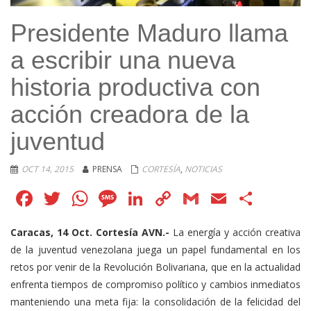
Presidente Maduro llama
a escribir una nueva
historia productiva con
acción creadora de la
juventud
OCT 14, 2015
PRENSA
CORTESÍA
,
NOTICIAS
Facebook
Twitter
WhatsApp
Message
LinkedIn
Copy
Gmail
Email
Comp
Link
Caracas, 14 Oct. Cortesía AVN.-
La energía y acción creativa
de la juventud venezolana juega un papel fundamental en los
retos por venir de la Revolución Bolivariana, que en la actualidad
enfrenta tiempos de compromiso político y cambios inmediatos
manteniendo una meta fija: la consolidación de la felicidad del