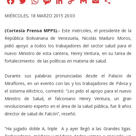
Facebook
Twitter
WhatsApp
Message
LinkedIn
Copy
Gmail
Email
Comp
Link
MIÉRCOLES, 18 MARZO 2015 20:03
(Cortesía Prensa MPPS).-
Este miércoles, el presidente de la
República Bolivariana de Venezuela, Nicolás Maduro Moros,
pidió apoyo a todos los trabajadores del sector salud para el
nuevo Ministro de esta cantera, Henry Ventura, en su tarea de
fortalecimiento de las políticas en materia de salud.
Durante sus palabras pronunciadas desde el Palacio de
Miraflores, en un evento con las y los trabajadores de Pdvsa y
el sistema eléctrico, comentó: “Les pido el apoyo para el nuevo
Ministro de Salud, el falconiano Henry Ventura, un gran
revolucionario experto en el área de la salud pública, fue 8 años
director de salud de Falcón”, reseñó.
“Ha jugado doble A, triple A y ayer llegó a las Grandes ligas.