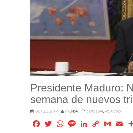
Presidente Maduro: 
semana de nuevos triu
OCT 23, 2017
PRENSA
CORTESÍA
,
NOTICIAS
Facebook
Twitter
WhatsApp
Message
LinkedIn
Copy
Gmai
E