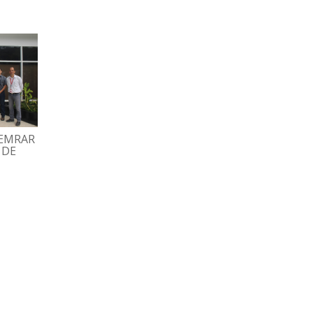
HEMRAR
GRAN FAMILIA ESPROMED
TRABAJADORES
 DE
BIO PARTICIPÓ EN
DISFRUTARON TARD
TRADICIONAL MISA
RECREATIVA CON BI
DECEMBRINA
Y DOMINÓ
07/12/2022
02/12/2022
ESPROMED WEB
ESPROMED WEB