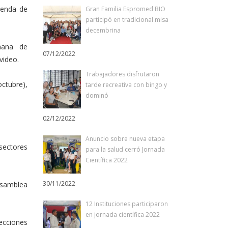
genda de
Gran Familia Espromed BIO
participó en tradicional misa
decembrina
mana de
07/12/2022
video.
Trabajadores disfrutaron
ctubre),
tarde recreativa con bingo y
dominó
02/12/2022
Anuncio sobre nueva etapa
sectores
para la salud cerró Jornada
Científica 2022
30/11/2022
 Asamblea
12 Instituciones participaron
en jornada científica 2022
ecciones