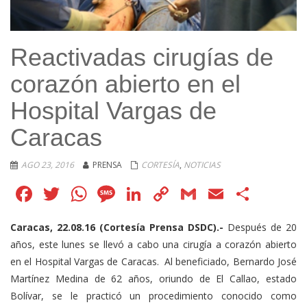
Reactivadas cirugías de
corazón abierto en el
Hospital Vargas de
Caracas
AGO 23, 2016
PRENSA
CORTESÍA
,
NOTICIAS
Facebook
Twitter
WhatsApp
Message
LinkedIn
Copy
Gmail
Email
Comp
Link
Caracas, 22.08.16 (Cortesía Prensa DSDC).-
Después de 20
años, este lunes se llevó a cabo una cirugía a corazón abierto
en el Hospital Vargas de Caracas. Al beneficiado, Bernardo José
Martínez Medina de 62 años, oriundo de El Callao, estado
Bolívar, se le practicó un procedimiento conocido como