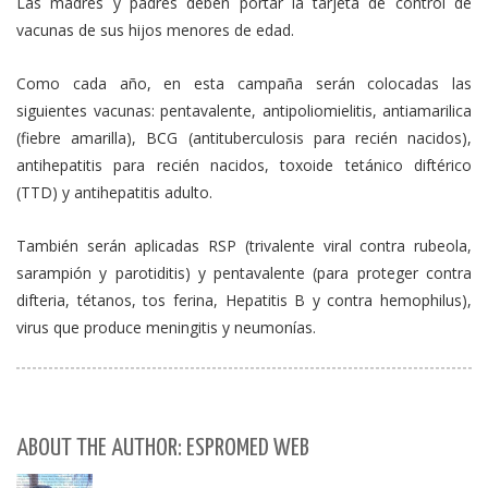
Las madres y padres deben portar la tarjeta de control de
vacunas de sus hijos menores de edad.
Como cada año, en esta campaña serán colocadas las
siguientes vacunas: pentavalente, antipoliomielitis, antiamarilica
(fiebre amarilla), BCG (antituberculosis para recién nacidos),
antihepatitis para recién nacidos, toxoide tetánico diftérico
(TTD) y antihepatitis adulto.
También serán aplicadas RSP (trivalente viral contra rubeola,
sarampión y parotiditis) y pentavalente (para proteger contra
difteria, tétanos, tos ferina, Hepatitis B y contra hemophilus),
virus que produce meningitis y neumonías.
ABOUT THE AUTHOR: ESPROMED WEB