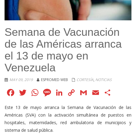
Semana de Vacunación
de las Américas arranca
el 13 de mayo en
Venezuela
MAY 09, 2019
ESPROMED WEB
CORTESÍA
,
NOTICIAS
Facebook
Twitter
WhatsApp
Message
LinkedIn
Copy
Gmail
Email
Comp
Link
Este 13 de mayo arranca la Semana de Vacunación de las
Américas (SVA) con la activación simultánea de puestos en
hospitales, maternidades, red ambulatoria de municipios y
sistema de salud pública.