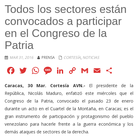
Todos los sectores están
convocados a participar
en el Congreso de la
Patria
MAR 31, 2016
PRENSA
CORTESÍA
,
NOTICIAS
Facebook
Twitter
WhatsApp
Message
LinkedIn
Copy
Gmail
Email
Comp
Link
Caracas, 30 Mar. Cortesía AVN.-
El presidente de la
República, Nicolás Maduro, enfatizó este miércoles que el
Congreso de la Patria, convocado el pasado 23 de enero
durante un acto en el Cuartel de la Montaña, en Caracas; es el
gran instrumento de participación y protagonismo del pueblo
venezolano para hacerle frente a la guerra económica y los
demás ataques de sectores de la derecha.