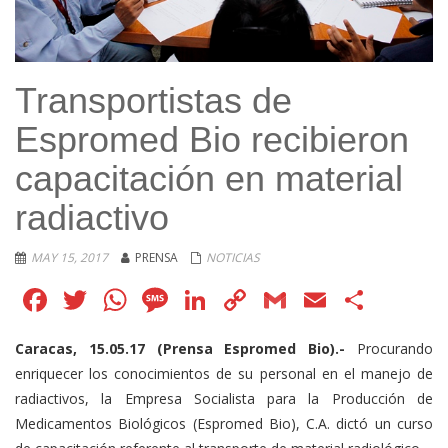
Transportistas de
Espromed Bio recibieron
capacitación en material
radiactivo
MAY 15, 2017
PRENSA
NOTICIAS
Facebook
Twitter
WhatsApp
Message
LinkedIn
Copy
Gmail
Email
Comp
Link
Caracas, 15.05.17 (Prensa Espromed Bio).-
Procurando
enriquecer los conocimientos de su personal en el manejo de
radiactivos, la Empresa Socialista para la Producción de
Medicamentos Biológicos (Espromed Bio), C.A. dictó un curso