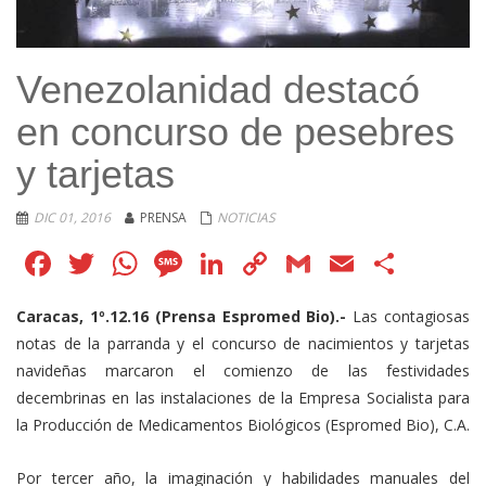
Venezolanidad destacó
en concurso de pesebres
y tarjetas
DIC 01, 2016
PRENSA
NOTICIAS
Facebook
Twitter
WhatsApp
Message
LinkedIn
Copy
Gmail
Email
Comp
Link
Caracas, 1º.12.16 (Prensa Espromed Bio).-
Las contagiosas
notas de la parranda y el concurso de nacimientos y tarjetas
navideñas marcaron el comienzo de las festividades
decembrinas en las instalaciones de la Empresa Socialista para
la Producción de Medicamentos Biológicos (Espromed Bio), C.A.
Por tercer año, la imaginación y habilidades manuales del