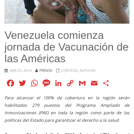
Venezuela comienza
jornada de Vacunación de
las Américas
ABR 25, 2016
PRENSA
CORTESÍA
,
NOTICIAS
Facebook
Twitter
WhatsApp
Message
LinkedIn
Copy
Gmail
Email
Comp
Link
Para alcanzar el 100% de cobertura en la región serán
habilitados 279 puestos del Programa Ampliado de
Inmunizaciones (PAE) en toda la región como parte de las
políticas del Estado para garantizar el derecho a la salud