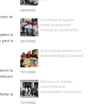
24/02/2023
siete de
Con entrega de juguetes
finalizó programación
navideña de Espromed BIO
mpletó la
e para la
20/12/2022
Arrancó bazar navideño en la
Planta de Biológicos Espromed
ieron la
15/12/2022
enida por
Empresa rusa ChemRar
recorrió Planta de
Especialidades Farmacéuticas
frente al
15/12/2022