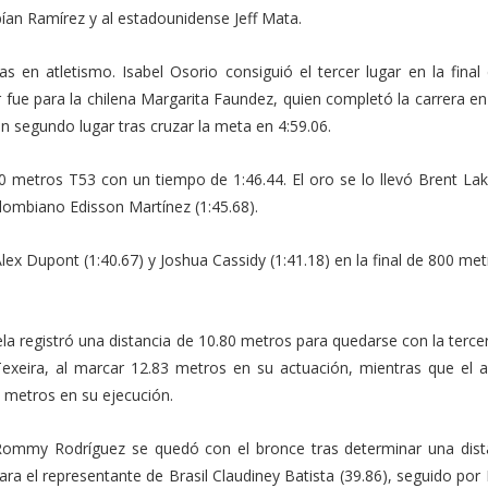
ían Ramírez y al estadounidense Jeff Mata.
s en atletismo. Isabel Osorio consiguió el tercer lugar en la final
 fue para la chilena Margarita Faundez, quien completó la carrera en
n segundo lugar tras cruzar la meta en 4:59.06.
00 metros T53 con un tiempo de 1:46.44. El oro se lo llevó Brent La
olombiano Edisson Martínez (1:45.68).
lex Dupont (1:40.67) y Joshua Cassidy (1:41.18) en la final de 800 me
ela registró una distancia de 10.80 metros para quedarse con la tercer
Texeira, al marcar 12.83 metros en su actuación, mientras que el a
7 metros en su ejecución.
 Rommy Rodríguez se quedó con el bronce tras determinar una dist
ra el representante de Brasil Claudiney Batista (39.86), seguido por