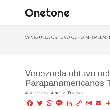
VENEZUELA OBTUVO OCHO MEDALLAS 
Venezuela obtuvo och
Parapanamericanos T
AGO 14, 2015
PRENSA
NOTICIAS
Facebook
Twitter
WhatsApp
Message
LinkedIn
Copy
Gmai
E