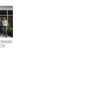
HEMRAR
GRAN FAMILIA ESPROMED
TRABAJADORES
 DE
BIO PARTICIPÓ EN
DISFRUTARON TARD
TRADICIONAL MISA
RECREATIVA CON BI
DECEMBRINA
Y DOMINÓ
07/12/2022
02/12/2022
ESPROMED WEB
ESPROMED WEB