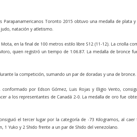
los Parapanamericanos Toronto 2015 obtuvo una medalla de plata y 
 judo, natación y atletismo.
ota, en la final de 100 metros estilo libre S12 (11-12). La criolla co
 Moro, quien registró un tiempo de 1:06.87. La medalla de bronce fu
 durante la competición, sumando un par de doradas y una de bronce.
4, conformado por Edson Gómez, Luis Rojas y Eligio Vento, consigu
vencer a los representantes de Canadá 2-0. La medalla de oro fue obt
siguió el tercer lugar por la categoría de -73 Kilogramos, al caer 
n, 1 Yuko y 2 Shido frente a un par de Shido del venezolano.