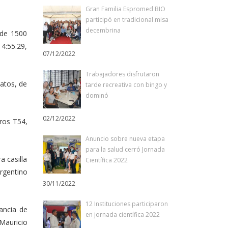
Gran Familia Espromed BIO
participó en tradicional misa
decembrina
 de 1500
 4:55.29,
07/12/2022
Trabajadores disfrutaron
katos, de
tarde recreativa con bingo y
dominó
02/12/2022
tros T54,
Anuncio sobre nueva etapa
para la salud cerró Jornada
a casilla
Científica 2022
rgentino
30/11/2022
12 Instituciones participaron
ancia de
en jornada científica 2022
 Mauricio