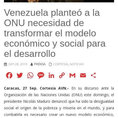
Venezuela planteó a la
ONU necesidad de
transformar el modelo
económico y social para
el desarrollo
SEP 28, 2015
PRENSA
CORTESÍA
,
NOTICIAS
Facebook
Twitter
WhatsApp
Message
LinkedIn
Copy
Gmail
Email
Comp
Link
Caracas, 27 Sep. Cortesía AVN.-
En su discurso ante la
Organización de las Naciones Unidas (ONU) este domingo, el
presidente Nicolás Maduro denunció que ha sido la desigualdad
social el origen de la pobreza y miseria en el mundo, y para
combatirla es necesario crear un nuevo modelo económico,