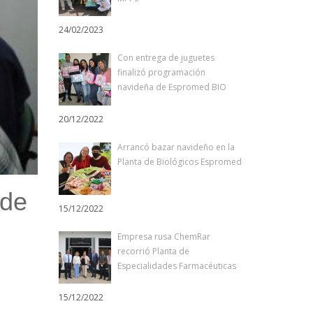
24/02/2023
Con entrega de juguetes
finalizó programación
navideña de Espromed BIO
20/12/2022
Arrancó bazar navideño en la
Planta de Biológicos Espromed
 de
15/12/2022
Empresa rusa ChemRar
recorrió Planta de
Especialidades Farmacéuticas
15/12/2022