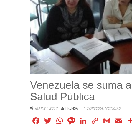
Venezuela se suma a
Salud Pública
MAR 24, 2017
PRENSA
CORTESÍA
,
NOTICIAS
Facebook
Twitter
WhatsApp
Message
LinkedIn
Copy
Gmai
E
Link