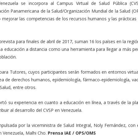
nezuela se incorpora al Campus Virtual de Salud Pública (CV
zación Panamericana de la Salud/Organización Mundial de la Salud (
o mejorar las competencias de los recursos humanos y las prácticas 
evista para finales de abril de 2017, suman 16 los países en la regi
ta la educación a distancia como una herramienta para llegar a más p
oblación.
 para Tutores, cuyos participantes serán formados en entornos virtu
rea de derechos humanos, epidemiología, fármaco-epidemiología, va
Salud, entre otros.
ortó su experiencia en cuanto a educación en línea, a través de la p
ribuir al desarrollo del CVSP en Venezuela.
pulsada por la viceministra de Salud Integral, Noly Fernández, con 
n Venezuela, Malhi Cho.
Prensa IAE / OPS/OMS