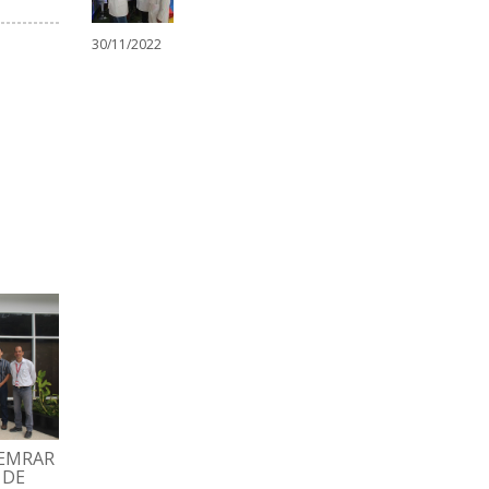
30/11/2022
HEMRAR
GRAN FAMILIA ESPROMED
TRABAJADORES
 DE
BIO PARTICIPÓ EN
DISFRUTARON TARD