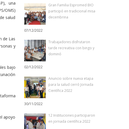
SP), una
Gran Familia Espromed BIO
OPS/OMS)
participó en tradicional misa
decembrina
de salud
07/12/2022
ón de Las
Trabajadores disfrutaron
ersonas y
tarde recreativa con bingo y
dominó
ales bajo
02/12/2022
cunación
Anuncio sobre nueva etapa
para la salud cerró Jornada
Científica 2022
lataforma
30/11/2022
12 Instituciones participaron
el apoyo
en jornada científica 2022