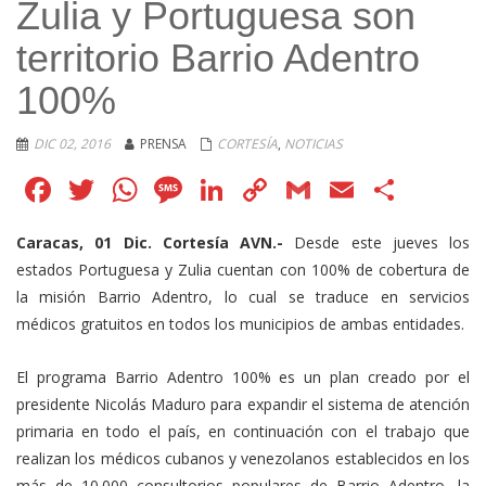
Zulia y Portuguesa son
territorio Barrio Adentro
100%
DIC 02, 2016
PRENSA
CORTESÍA
,
NOTICIAS
Facebook
Twitter
WhatsApp
Message
LinkedIn
Copy
Gmail
Email
Comp
Link
Caracas, 01 Dic. Cortesía AVN.-
Desde este jueves los
estados Portuguesa y Zulia cuentan con 100% de cobertura de
la misión Barrio Adentro, lo cual se traduce en servicios
médicos gratuitos en todos los municipios de ambas entidades.
El programa Barrio Adentro 100% es un plan creado por el
presidente Nicolás Maduro para expandir el sistema de atención
primaria en todo el país, en continuación con el trabajo que
realizan los médicos cubanos y venezolanos establecidos en los
más de 10.000 consultorios populares de Barrio Adentro, la